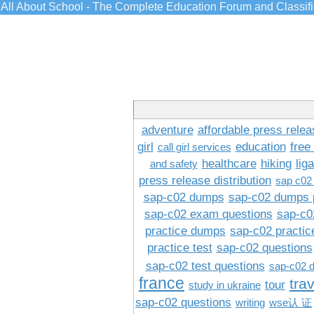
All About School - The Complete Education Forum and Classif
adventure
affordable press relea
girl
education
free
call girl services
healthcare
hiking
lig
and safety
press release distribution
sap c02
sap-c02 dumps
sap-c02 dumps 
sap-c02 exam questions
sap-c0
practice dumps
sap-c02 practi
practice test
sap-c02 questions
sap-c02 test questions
sap-c02 
france
tra
tour
study in ukraine
sap-c02 questions
writing
wse认 证