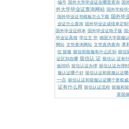
编号
国外大学毕业证在哪里查询
国
外大学毕业证查询网站
国外学校毕
国外毕
国外毕业证书模板怎么下载
业证怎么查询
国外毕业证成绩单定制
国外毕业证样本
国外毕业证电子版
国
毕业证真假
学位文 凭
德国大学留服认
本
网站
文凭查询网站
文凭真伪查询
信 留服
留信和留服有什么区别
留信
留信认 证
证区别在哪
留信认 证有
值得吗
留信认证办理
留信认证办理
服认证哪个好
留信认证和留服认证哪
一点
留信认证和留服认证哪个更权威
证有什么用
留信认证流程
留服和留
英国