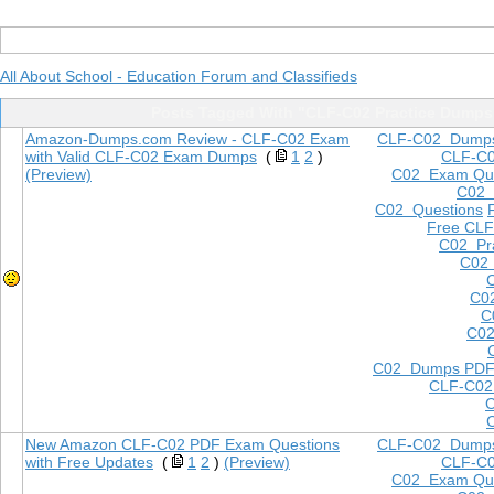
All About School - Education Forum and Classifieds
Posts Tagged With "CLF-C02 Practice Dumps
Amazon-Dumps.com Review - CLF-C02 Exam
CLF-C02 Dump
with Valid CLF-C02 Exam Dumps
(
1
2
)
CLF-C
(Preview)
C02 Exam Que
C02
C02 Questions
Free CLF
C02 Pra
C02 
C0
C
C02
C02 Dumps PD
CLF-C02
New Amazon CLF-C02 PDF Exam Questions
CLF-C02 Dump
with Free Updates
(
1
2
)
(Preview)
CLF-C
C02 Exam Que