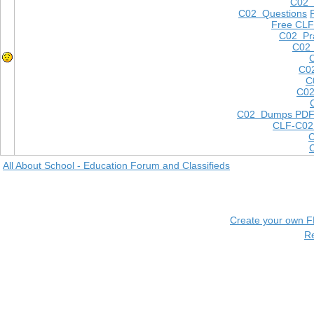
C02
C02 Questions
Free CLF
C02 Pra
C02 
C0
C
C02
C02 Dumps PD
CLF-C02
All About School - Education Forum and Classifieds
Create your own 
R