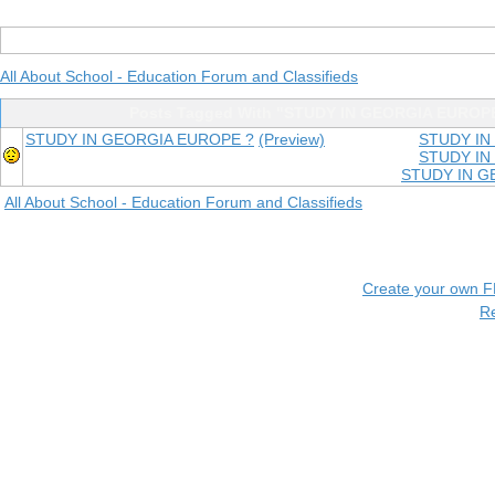
All About School - Education Forum and Classifieds
Posts Tagged With "STUDY IN GEORGIA EUROP
STUDY IN GEORGIA EUROPE ?
(Preview)
STUDY IN
STUDY IN
STUDY IN G
All About School - Education Forum and Classifieds
Create your own 
R