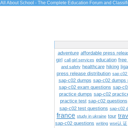
All About School - The Complete Education Forum and Classif
adventure
affordable press relea
girl
education
free
call girl services
healthcare
hiking
lig
and safety
press release distribution
sap c02
sap-c02 dumps
sap-c02 dumps 
sap-c02 exam questions
sap-c0
practice dumps
sap-c02 practi
practice test
sap-c02 questions
sap-c02 test questions
sap-c02 
france
tra
tour
study in ukraine
sap-c02 questions
writing
wse认 证