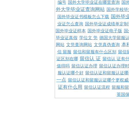
编号
国外大学毕业证在哪里查询
国
外大学毕业证查询网站
国外学校毕
国外毕
国外毕业证书模板怎么下载
业证怎么查询
国外毕业证成绩单定制
国外毕业证样本
国外毕业证电子版
国
毕业证真假
学位文 凭
德国大学留服认
本
网站
文凭查询网站
文凭真伪查询
信 留服
留信和留服有什么区别
留信
留信认 证
证区别在哪
留信认 证有
值得吗
留信认证办理
留信认证办理
服认证哪个好
留信认证和留服认证哪
一点
留信认证和留服认证哪个更权威
证有什么用
留信认证流程
留服和留
英国