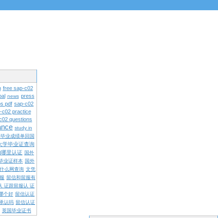
n
free sap-c02
pal
press
news
s pdf
sap-c02
-c02 practice
c02 questions
rance
study in
学毕业成绩单回国
大学毕业证查询
内哪里认证
国外
毕业证样本
国外
什么网查询
文凭
留服
留信和留服有
认 证跟留服认 证
哪个好
留信认证
承认吗
留信认证
英国毕业证书