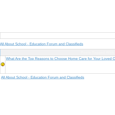
All About School - Education Forum and Classifieds
Posts Tagged With 
What Are the Top Reasons to Choose Home Care for Your Loved 
All About School - Education Forum and Classifieds