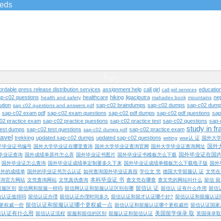
ieds
Tags
ordable press release distribution services
assignment help
call girl
educatio
call girl services
ap-c02 questions
healthcare
hiking
ligaciputra
ne
health and safety
mahadev book
mountains
ution
sap-c02 braindumps
sap-c02 dumps
sap-c02 dump
sap c02 questions and answers pdf
sap-c02 exam pdf
sap-c02 exam questions
sap-c02 pdf dumps
sap-c02 pdf questions
sap
02 practice exam
sap-c02 practice questions
sap-c02 practice test
sap-c02 questions
sap-
study in f
test dumps
sap-c02 test questions
sap-c02 practice exam
sap-c02 dumps pdf
ravel
trekking
updated sap-c02 dumps
updated sap-c02 questions
writing
wse认 证
国外大
国外
学毕业证书编号
国外大学毕业证在哪里查询
国外大学毕业证查询官网
国外大学毕业证查询网址
国外毕业证在国
毕业证查询
国外成绩单原件怎么弄
国外毕业证书图片
国外毕业证书模板怎么下载
国外毕业证怎么查询
国外毕业证成绩单定制要多久下来
国外毕业证成绩单模板怎么下载电子版
国外
国外的成绩单
国外的毕业证书怎么认证
如何查询国外毕业证真假
学位文 凭
德国大学留服认 证
文凭在
本科毕业证 书
查询官方网站
文凭查询网站
文凭真伪查询
查文凭在哪查
查文凭的网站叫什么
留信 
留信认 证
留服区别
留信网和留服一样吗
留信网认证和留服认证区别在哪
留信认 证有什么作用
留信
信认证值得吗
留信认证办理
留信认证办理时间多久
留信认证和留才认证哪个好?
留信认证和留服认证
留信认证和留服认证哪个更权威一点
更权威一些
留信认证和留服认证哪个更权威些
留信认证国家
信认证有什么用
美国留学保录 取
留信认证流程
留服和留信的区别
留服认证和留信认证
英国保录取