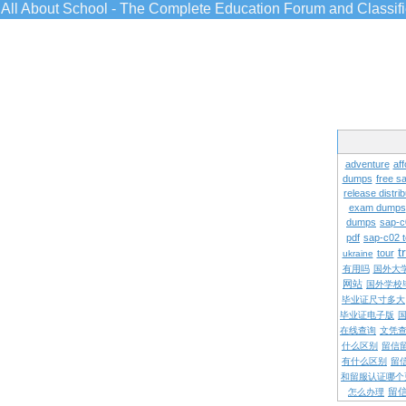
All About School - The Complete Education Forum and Classif
adventure
aff
dumps
free s
release distrib
exam dumps
dumps
sap-c
pdf
sap-c02 
t
tour
ukraine
有用吗
国外大
网站
国外学校
毕业证尺寸多大
毕业证电子版
在线查询
文凭
什么区别
留信
有什么区别
留
和留服认证哪个
留
怎么办理