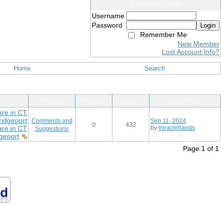
Members Login
Username
Password
Login
Remember Me
New Member
Lost Account Info?
Home
Search
Forum
Replies
Views
Last Post
are in CT
idgeport
Comments and
Sep 11, 2024
0
432
re in CT
by
miraclehands
Suggestions
geport
Page 1 of 1