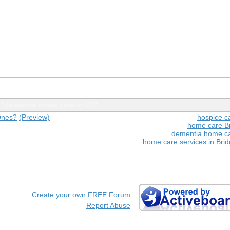
"dementia home care in CT"
Ones?
(Preview)
hospice c
home care Br
dementia home ca
home care services in Brid
Create your own FREE Forum
Report Abuse