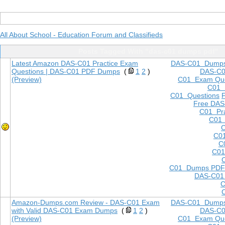
All About School - Education Forum and Classifieds
Posts Tagged With "das-c01 dumps pdf"
Latest Amazon DAS-C01 Practice Exam
DAS-C01 Dump
Questions | DAS-C01 PDF Dumps
(
1
2
)
DAS-C
(Preview)
C01 Exam Que
C01
C01 Questions
Free DAS
C01 Pra
C01 
C
C01
C
C01
C01 Dumps PDF
DAS-C01
C
Amazon-Dumps.com Review - DAS-C01 Exam
DAS-C01 Dump
with Valid DAS-C01 Exam Dumps
(
1
2
)
DAS-C
(Preview)
C01 Exam Que