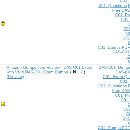
C01
C01 Questions
Free DAS
C01 Pra
C01 
C
C01
C
C01
C01 Dumps PDF
DAS-C01
C
Amazon-Dumps.com Review - DAS-C01 Exam
DAS-C01 Dump
with Valid DAS-C01 Exam Dumps
(
1
2
)
DAS-C
(Preview)
C01 Exam Que
C01
C01 Questions
Free DAS
C01 Pra
C01 
C
C01
C
C01
C01 Dumps PDF