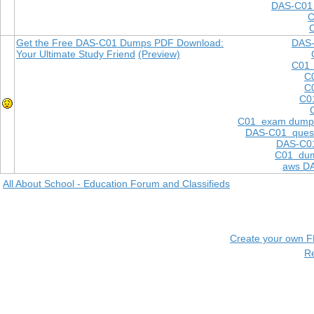
DAS-C01
C
Get the Free DAS-C01 Dumps PDF Download:
DAS-
Your Ultimate Study Friend
(Preview)
C01 
C
C
C0
C01 exam dump
DAS-C01 quest
DAS-C01
C01 dum
aws D
All About School - Education Forum and Classifieds
Create your own 
R