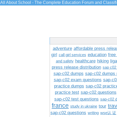
All About School - The Complete Education Forum and Classif
adventure
affordable press relea
girl
education
free
call girl services
healthcare
hiking
lig
and safety
press release distribution
sap c02
sap-c02 dumps
sap-c02 dumps 
sap-c02 exam questions
sap-c0
practice dumps
sap-c02 practi
practice test
sap-c02 questions
sap-c02 test questions
sap-c02 
france
tra
tour
study in ukraine
sap-c02 questions
writing
wse认 证