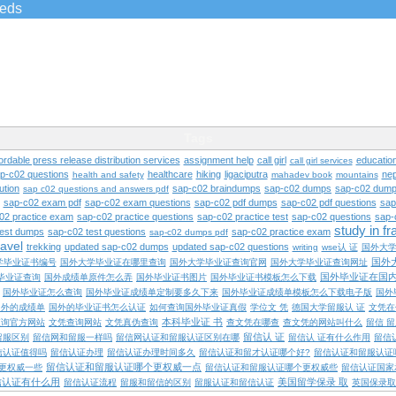
ieds
Tags
ordable press release distribution services
assignment help
call girl
educatio
call girl services
ap-c02 questions
healthcare
hiking
ligaciputra
nep
health and safety
mahadev book
mountains
ution
sap-c02 braindumps
sap-c02 dumps
sap-c02 dump
sap c02 questions and answers pdf
sap-c02 exam pdf
sap-c02 exam questions
sap-c02 pdf dumps
sap-c02 pdf questions
sap
02 practice exam
sap-c02 practice questions
sap-c02 practice test
sap-c02 questions
sap-
study in f
test dumps
sap-c02 test questions
sap-c02 practice exam
sap-c02 dumps pdf
ravel
trekking
updated sap-c02 dumps
updated sap-c02 questions
writing
wse认 证
国外大
国外
学毕业证书编号
国外大学毕业证在哪里查询
国外大学毕业证查询官网
国外大学毕业证查询网址
国外毕业证在国
毕业证查询
国外成绩单原件怎么弄
国外毕业证书图片
国外毕业证书模板怎么下载
国外毕业证怎么查询
国外毕业证成绩单定制要多久下来
国外毕业证成绩单模板怎么下载电子版
国外
国外的成绩单
国外的毕业证书怎么认证
如何查询国外毕业证真假
学位文 凭
德国大学留服认 证
文凭在
本科毕业证 书
查询官方网站
文凭查询网站
文凭真伪查询
查文凭在哪查
查文凭的网站叫什么
留信 
留信认 证
留服区别
留信网和留服一样吗
留信网认证和留服认证区别在哪
留信认 证有什么作用
留信
信认证值得吗
留信认证办理
留信认证办理时间多久
留信认证和留才认证哪个好?
留信认证和留服认证
留信认证和留服认证哪个更权威一点
更权威一些
留信认证和留服认证哪个更权威些
留信认证国家
信认证有什么用
美国留学保录 取
留信认证流程
留服和留信的区别
留服认证和留信认证
英国保录取