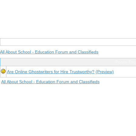
All About School - Education Forum and Classifieds
Posts Tag
Are Online Ghostwriters for Hire Trustworthy?
(Preview)
All About School - Education Forum and Classifieds