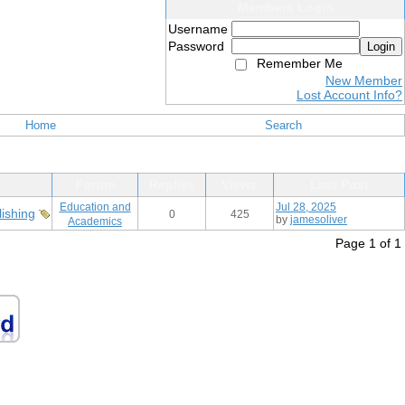
Members Login
Username
Password
Login
Remember Me
New Member
Lost Account Info?
Home
Search
Forum
Replies
Views
Last Post
Education and
Jul 28, 2025
lishing
0
425
by
jamesoliver
Academics
Page 1 of 1