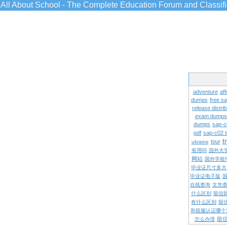
All About School - The Complete Education Forum and Classif
adventure
aff
dumps
free s
release distrib
exam dumps
dumps
sap-c
pdf
sap-c02 
t
tour
ukraine
有用吗
国外大
网站
国外学校
毕业证尺寸多大
毕业证电子版
在线查询
文凭
什么区别
留信
有什么区别
留
和留服认证哪个
留
怎么办理