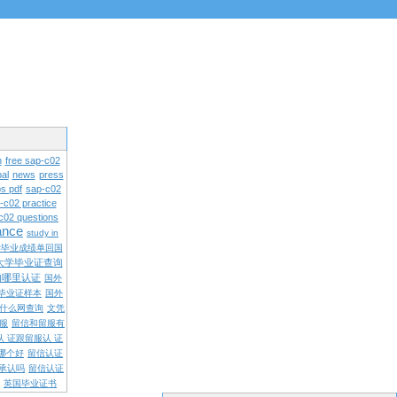
n
free sap-c02
al
news
press
s pdf
sap-c02
-c02 practice
c02 questions
rance
study in
学毕业成绩单回国
大学毕业证查询
内哪里认证
国外
毕业证样本
国外
什么网查询
文凭
留服
留信和留服有
认 证跟留服认 证
哪个好
留信认证
承认吗
留信认证
英国毕业证书