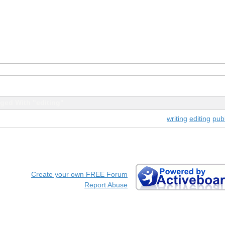
ged With "editing"
writing
editing
pub
Create your own FREE Forum
Report Abuse