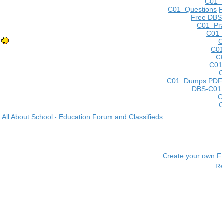
C01
C01 Questions
Free DBS
C01 Pra
C01 
C
C01
C
C01
C01 Dumps PDF
DBS-C01
C
All About School - Education Forum and Classifieds
Create your own 
R