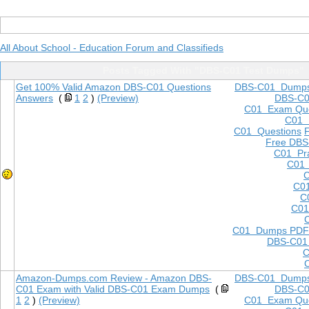
All About School - Education Forum and Classifieds
Posts Tagged With "DBS-C01 Test Dumps"
Get 100% Valid Amazon DBS-C01 Questions
DBS-C01 Dump
Answers
(
1
2
)
(Preview)
DBS-C
C01 Exam Que
C01
C01 Questions
Free DBS
C01 Pra
C01 
C
C01
C
C01
C01 Dumps PDF
DBS-C01
C
Amazon-Dumps.com Review - Amazon DBS-
DBS-C01 Dump
C01 Exam with Valid DBS-C01 Exam Dumps
(
DBS-C
1
2
)
(Preview)
C01 Exam Que