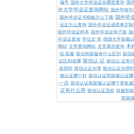
编号
国外大学毕业证在哪里查询
国
外大学毕业证查询网站
国外学校毕
国外毕
国外毕业证书模板怎么下载
业证怎么查询
国外毕业证成绩单定制
国外毕业证样本
国外毕业证电子版
国
毕业证真假
学位文 凭
德国大学留服认
本
网站
文凭查询网站
文凭真伪查询
信 留服
留信和留服有什么区别
留信
留信认 证
证区别在哪
留信认 证有
值得吗
留信认证办理
留信认证办理
服认证哪个好
留信认证和留服认证哪
一点
留信认证和留服认证哪个更权威
证有什么用
留信认证流程
留服和留
英国