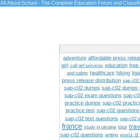
All About School - The Complete Education Forum and Classif
adventure
affordable press relea
girl
education
free
call girl services
healthcare
hiking
lig
and safety
press release distribution
sap c02
sap-c02 dumps
sap-c02 dumps 
sap-c02 exam questions
sap-c0
practice dumps
sap-c02 practi
practice test
sap-c02 questions
sap-c02 test questions
sap-c02 
france
tra
tour
study in ukraine
sap-c02 questions
writing
wse认 证