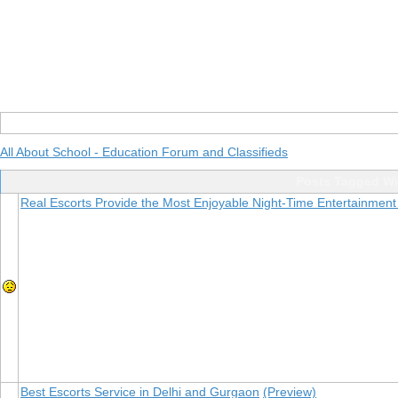
All About School - Education Forum and Classifieds
Posts Tagged Wi
Real Escorts Provide the Most Enjoyable Night-Time Entertainment
Best Escorts Service in Delhi and Gurgaon
(Preview)