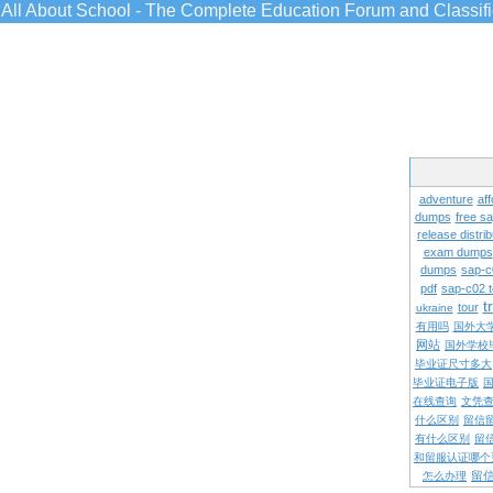
All About School - The Complete Education Forum and Classif
adventure
aff
dumps
free s
release distrib
exam dumps
dumps
sap-c
pdf
sap-c02 
t
tour
ukraine
有用吗
国外大
网站
国外学校
毕业证尺寸多大
毕业证电子版
在线查询
文凭
什么区别
留信
有什么区别
留
和留服认证哪个
留
怎么办理