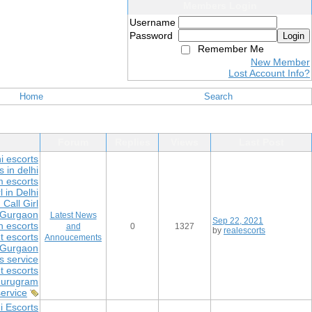
Members Login
Username
Password
Login
Remember Me
New Member
Lost Account Info?
Home
Search
Forum
Replies
Views
Last Post
i escorts
 in delhi
 escorts
l in Delhi
Call Girl
in Gurgaon
Latest News
Sep 22, 2021
 escorts
and
0
1327
by
realescorts
 escorts
Annoucements
in Gurgaon
s service
 escorts
 Gurugram
service
i Escorts