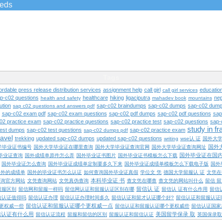
ieds
Tags
ordable press release distribution services
assignment help
call girl
educatio
call girl services
ap-c02 questions
healthcare
hiking
ligaciputra
nep
health and safety
mahadev book
mountains
ution
sap-c02 braindumps
sap-c02 dumps
sap-c02 dump
sap c02 questions and answers pdf
sap-c02 exam pdf
sap-c02 exam questions
sap-c02 pdf dumps
sap-c02 pdf questions
sap
02 practice exam
sap-c02 practice questions
sap-c02 practice test
sap-c02 questions
sap-
study in f
test dumps
sap-c02 test questions
sap-c02 practice exam
sap-c02 dumps pdf
ravel
trekking
updated sap-c02 dumps
updated sap-c02 questions
writing
wse认 证
国外大
国外
学毕业证书编号
国外大学毕业证在哪里查询
国外大学毕业证查询官网
国外大学毕业证查询网址
国外毕业证在国
毕业证查询
国外成绩单原件怎么弄
国外毕业证书图片
国外毕业证书模板怎么下载
国外毕业证怎么查询
国外毕业证成绩单定制要多久下来
国外毕业证成绩单模板怎么下载电子版
国外
国外的成绩单
国外的毕业证书怎么认证
如何查询国外毕业证真假
学位文 凭
德国大学留服认 证
文凭在
本科毕业证 书
查询官方网站
文凭查询网站
文凭真伪查询
查文凭在哪查
查文凭的网站叫什么
留信 
留信认 证
留服区别
留信网和留服一样吗
留信网认证和留服认证区别在哪
留信认 证有什么作用
留信
信认证值得吗
留信认证办理
留信认证办理时间多久
留信认证和留才认证哪个好?
留信认证和留服认证
留信认证和留服认证哪个更权威一点
更权威一些
留信认证和留服认证哪个更权威些
留信认证国家
信认证有什么用
美国留学保录 取
留信认证流程
留服和留信的区别
留服认证和留信认证
英国保录取