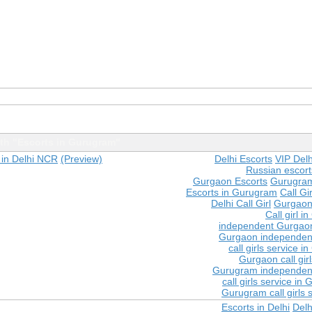
th "Escorts in Gurugram"
 in Delhi NCR
(Preview)
Delhi Escorts
VIP Delh
Russian escorts
Gurgaon Escorts
Gurugram
Escorts in Gurugram
Call Gir
Delhi Call Girl
Gurgaon 
Call girl 
independent Gurgaon
Gurgaon independent
call girls service 
Gurgaon call girl
Gurugram independent
call girls service in
Gurugram call girls 
Escorts in Delhi
Delh