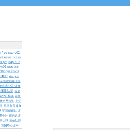
n
free sap-c02
al
news
press
s pdf
sap-c02
-c02 practice
c02 questions
rance
study in
学毕业成绩单回国
大学毕业证查询
内哪里认证
国外
毕业证样本
国外
什么网查询
文凭
留服
留信和留服有
认 证跟留服认 证
哪个好
留信认证
承认吗
留信认证
英国毕业证书