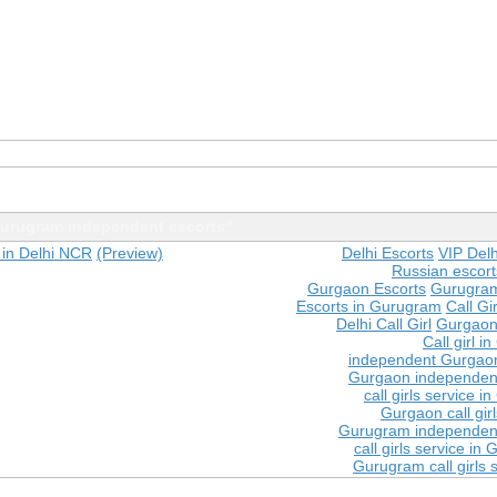
urugram independent escorts"
 in Delhi NCR
(Preview)
Delhi Escorts
VIP Delh
Russian escorts
Gurgaon Escorts
Gurugram
Escorts in Gurugram
Call Gir
Delhi Call Girl
Gurgaon 
Call girl 
independent Gurgaon
Gurgaon independent
call girls service 
Gurgaon call girl
Gurugram independent
call girls service in
Gurugram call girls 