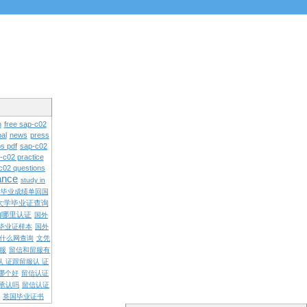
n
free sap-c02
al
news
press
s pdf
sap-c02
-c02 practice
c02 questions
rance
study in
学毕业成绩单回国
大学毕业证查询
内哪里认证
国外
毕业证样本
国外
什么网查询
文凭
留服
留信和留服有
认 证跟留服认 证
哪个好
留信认证
承认吗
留信认证
英国毕业证书