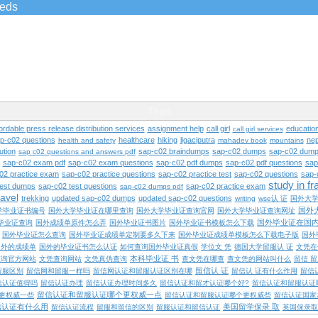
ieds
Tags
ordable press release distribution services
assignment help
call girl
educatio
call girl services
ap-c02 questions
healthcare
hiking
ligaciputra
nep
health and safety
mahadev book
mountains
ution
sap-c02 braindumps
sap-c02 dumps
sap-c02 dump
sap c02 questions and answers pdf
sap-c02 exam pdf
sap-c02 exam questions
sap-c02 pdf dumps
sap-c02 pdf questions
sap
02 practice exam
sap-c02 practice questions
sap-c02 practice test
sap-c02 questions
sap-
study in f
test dumps
sap-c02 test questions
sap-c02 practice exam
sap-c02 dumps pdf
ravel
trekking
updated sap-c02 dumps
updated sap-c02 questions
writing
wse认 证
国外大
国外
学毕业证书编号
国外大学毕业证在哪里查询
国外大学毕业证查询官网
国外大学毕业证查询网址
国外毕业证在国
毕业证查询
国外成绩单原件怎么弄
国外毕业证书图片
国外毕业证书模板怎么下载
国外毕业证怎么查询
国外毕业证成绩单定制要多久下来
国外毕业证成绩单模板怎么下载电子版
国外
国外的成绩单
国外的毕业证书怎么认证
如何查询国外毕业证真假
学位文 凭
德国大学留服认 证
文凭在
本科毕业证 书
查询官方网站
文凭查询网站
文凭真伪查询
查文凭在哪查
查文凭的网站叫什么
留信 
留信认 证
留服区别
留信网和留服一样吗
留信网认证和留服认证区别在哪
留信认 证有什么作用
留信
信认证值得吗
留信认证办理
留信认证办理时间多久
留信认证和留才认证哪个好?
留信认证和留服认证
留信认证和留服认证哪个更权威一点
更权威一些
留信认证和留服认证哪个更权威些
留信认证国家
信认证有什么用
美国留学保录 取
留信认证流程
留服和留信的区别
留服认证和留信认证
英国保录取