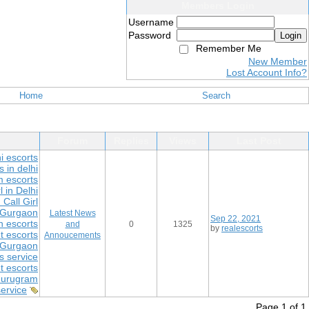
Members Login
Username
Password
Login
Remember Me
New Member
Lost Account Info?
Home
Search
Forum
Replies
Views
Last Post
i escorts
 in delhi
 escorts
l in Delhi
Call Girl
in Gurgaon
Latest News
Sep 22, 2021
 escorts
and
0
1325
by
realescorts
 escorts
Annoucements
in Gurgaon
s service
 escorts
 Gurugram
service
Page 1 of 1