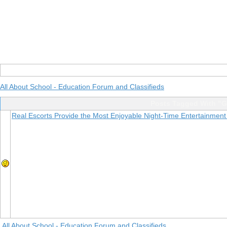
All About School - Education Forum and Classifieds
Posts Tagged With "G
Real Escorts Provide the Most Enjoyable Night-Time Entertainment
All About School - Education Forum and Classifieds