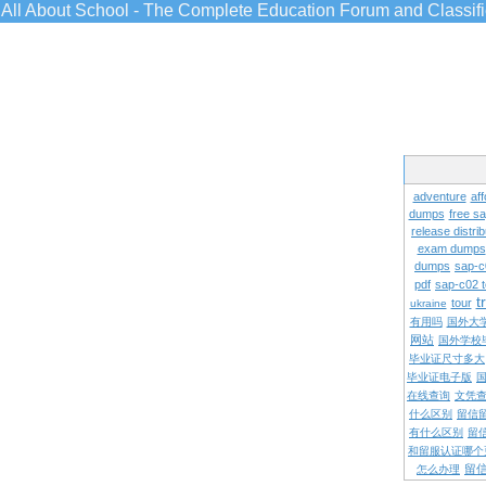
All About School - The Complete Education Forum and Classif
adventure
aff
dumps
free s
release distrib
exam dumps
dumps
sap-c
pdf
sap-c02 
t
tour
ukraine
有用吗
国外大
网站
国外学校
毕业证尺寸多大
毕业证电子版
在线查询
文凭
什么区别
留信
有什么区别
留
和留服认证哪个
留
怎么办理