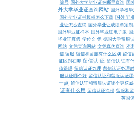
编号
国外大学毕业证在哪里查询
国
外大学毕业证查询网站
国外学校毕
国外毕
国外毕业证书模板怎么下载
业证怎么查询
国外毕业证成绩单定制
国外毕业证样本
国外毕业证电子版
国
毕业证真假
学位文 凭
德国大学留服认
本
网站
文凭查询网站
文凭真伪查询
信 留服
留信和留服有什么区别
留信
留信认 证
证区别在哪
留信认 证有
值得吗
留信认证办理
留信认证办理
服认证哪个好
留信认证和留服认证哪
一点
留信认证和留服认证哪个更权威
证有什么用
留信认证流程
留服和留
英国