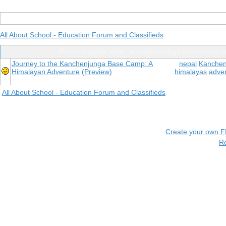
All About School - Education Forum and Classifieds
Posts Tagged With "Kanchenjunga base camp t
Journey to the Kanchenjunga Base Camp: A
nepal
Kanchen
Himalayan Adventure
(Preview)
himalayas
adve
All About School - Education Forum and Classifieds
Create your own 
R