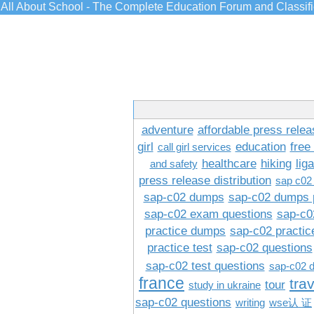
All About School - The Complete Education Forum and Classif
adventure
affordable press relea
girl
education
free
call girl services
healthcare
hiking
lig
and safety
press release distribution
sap c02
sap-c02 dumps
sap-c02 dumps 
sap-c02 exam questions
sap-c0
practice dumps
sap-c02 practi
practice test
sap-c02 questions
sap-c02 test questions
sap-c02 
france
tra
tour
study in ukraine
sap-c02 questions
writing
wse认 证