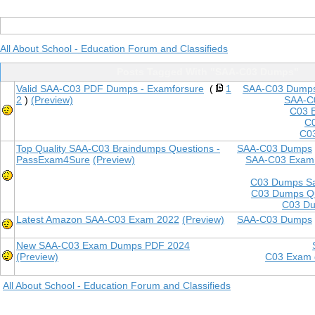
All About School - Education Forum and Classifieds
Posts Tagged With "SAA-C03 Dumps"
Valid SAA-C03 PDF Dumps - Examforsure
(
1
SAA-C03 Dump
2
)
(Preview)
SAA-C
C03 
C0
C03
Top Quality SAA-C03 Braindumps Questions -
SAA-C03 Dumps
PassExam4Sure
(Preview)
SAA-C03 Exam
C03 Dumps Sa
C03 Dumps Qu
C03 Du
Latest Amazon SAA-C03 Exam 2022
(Preview)
SAA-C03 Dumps
New SAA-C03 Exam Dumps PDF 2024
(Preview)
C03 Exam
All About School - Education Forum and Classifieds