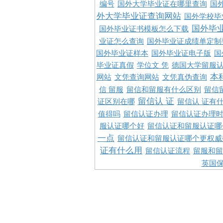
编号
国外大学毕业证在哪里查询
国
外大学毕业证查询网站
国外学校毕
国外毕
国外毕业证书模板怎么下载
业证怎么查询
国外毕业证成绩单定制
国外毕业证样本
国外毕业证电子版
国
毕业证真假
学位文 凭
德国大学留服认
本
网站
文凭查询网站
文凭真伪查询
信 留服
留信和留服有什么区别
留信
留信认 证
证区别在哪
留信认 证有
值得吗
留信认证办理
留信认证办理
服认证哪个好
留信认证和留服认证哪
一点
留信认证和留服认证哪个更权威
证有什么用
留信认证流程
留服和留
英国