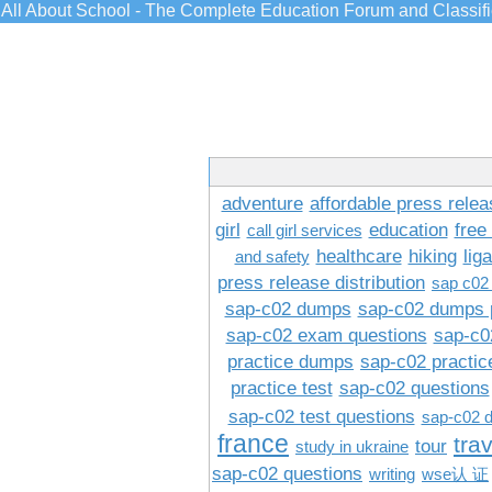
All About School - The Complete Education Forum and Classif
adventure
affordable press relea
girl
education
free
call girl services
healthcare
hiking
lig
and safety
press release distribution
sap c02
sap-c02 dumps
sap-c02 dumps 
sap-c02 exam questions
sap-c0
practice dumps
sap-c02 practi
practice test
sap-c02 questions
sap-c02 test questions
sap-c02 
france
tra
tour
study in ukraine
sap-c02 questions
writing
wse认 证