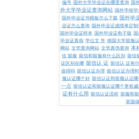
编号
国外大学毕业证在哪里查询
国
外大学毕业证查询网站
国外学校毕
国外毕
国外毕业证书模板怎么下载
业证怎么查询
国外毕业证成绩单定制
国外毕业证样本
国外毕业证电子版
国
毕业证真假
学位文 凭
德国大学留服认
本
网站
文凭查询网站
文凭真伪查询
信 留服
留信和留服有什么区别
留信
留信认 证
证区别在哪
留信认 证有
值得吗
留信认证办理
留信认证办理
服认证哪个好
留信认证和留服认证哪
一点
留信认证和留服认证哪个更权威
证有什么用
留信认证流程
留服和留
英国