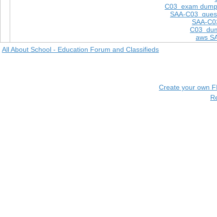
C03 exam dump
SAA-C03 quest
SAA-C03
C03 dum
aws S
All About School - Education Forum and Classifieds
Create your own 
R