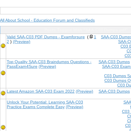
All About School - Education Forum and Classifieds
Posts Tagged With "SAA-C03 Dumps pdf"
Valid SAA-C03 PDF Dumps - Examforsure
(
1
SAA-C03 Dump
2
)
(Preview)
SAA-C
C03 
C0
C03
Top Quality SAA-C03 Braindumps Questions -
SAA-C03 Dumps
PassExam4Sure
(Preview)
SAA-C03 Exam
C03 Dumps Sa
C03 Dumps Qu
C03 Du
Latest Amazon SAA-C03 Exam 2022
(Preview)
SAA-C03 Dumps
Unlock Your Potential: Learning SAA-C03
SAA
Practice Exams Complete Easy
(Preview)
C03 
C
C
C0