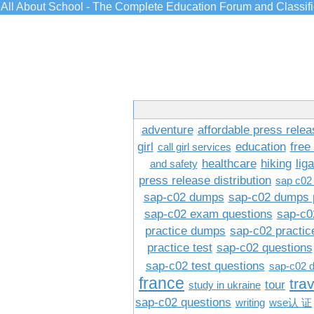
All About School - The Complete Education Forum and Classif
adventure
affordable press relea
girl
education
free
call girl services
healthcare
hiking
lig
and safety
press release distribution
sap c02
sap-c02 dumps
sap-c02 dumps 
sap-c02 exam questions
sap-c0
practice dumps
sap-c02 practi
practice test
sap-c02 questions
sap-c02 test questions
sap-c02 
france
tra
tour
study in ukraine
sap-c02 questions
writing
wse认 证