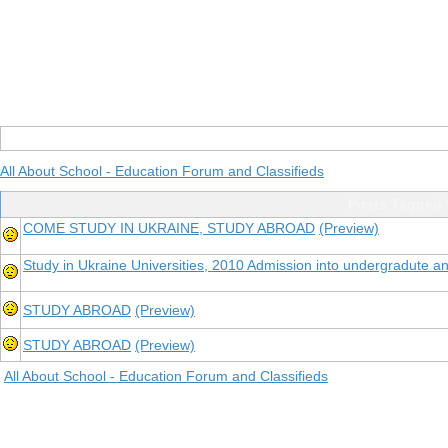
All About School - Education Forum and Classifieds
Posts Tagged
COME STUDY IN UKRAINE, STUDY ABROAD
(Preview)
Study in Ukraine Universities, 2010 Admission into undergradute a
STUDY ABROAD
(Preview)
STUDY ABROAD
(Preview)
All About School - Education Forum and Classifieds