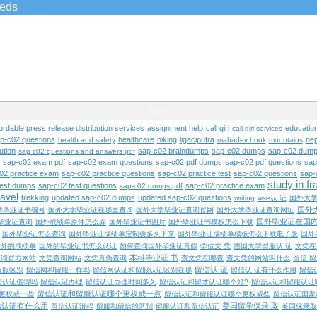
ieds
Tags
ordable press release distribution services
assignment help
call girl
educatio
call girl services
ap-c02 questions
healthcare
hiking
ligaciputra
nep
health and safety
mahadev book
mountains
ution
sap-c02 braindumps
sap-c02 dumps
sap-c02 dump
sap c02 questions and answers pdf
sap-c02 exam pdf
sap-c02 exam questions
sap-c02 pdf dumps
sap-c02 pdf questions
sap
02 practice exam
sap-c02 practice questions
sap-c02 practice test
sap-c02 questions
sap-
study in f
test dumps
sap-c02 test questions
sap-c02 practice exam
sap-c02 dumps pdf
ravel
trekking
updated sap-c02 dumps
updated sap-c02 questions
writing
wse认 证
国外大
国外
学毕业证书编号
国外大学毕业证在哪里查询
国外大学毕业证查询官网
国外大学毕业证查询网址
国外毕业证在国
毕业证查询
国外成绩单原件怎么弄
国外毕业证书图片
国外毕业证书模板怎么下载
国外毕业证怎么查询
国外毕业证成绩单定制要多久下来
国外毕业证成绩单模板怎么下载电子版
国外
国外的成绩单
国外的毕业证书怎么认证
如何查询国外毕业证真假
学位文 凭
德国大学留服认 证
文凭在
本科毕业证 书
查询官方网站
文凭查询网站
文凭真伪查询
查文凭在哪查
查文凭的网站叫什么
留信 
留信认 证
留服区别
留信网和留服一样吗
留信网认证和留服认证区别在哪
留信认 证有什么作用
留信
信认证值得吗
留信认证办理
留信认证办理时间多久
留信认证和留才认证哪个好?
留信认证和留服认证
留信认证和留服认证哪个更权威一点
更权威一些
留信认证和留服认证哪个更权威些
留信认证国家
信认证有什么用
美国留学保录 取
留信认证流程
留服和留信的区别
留服认证和留信认证
英国保录取