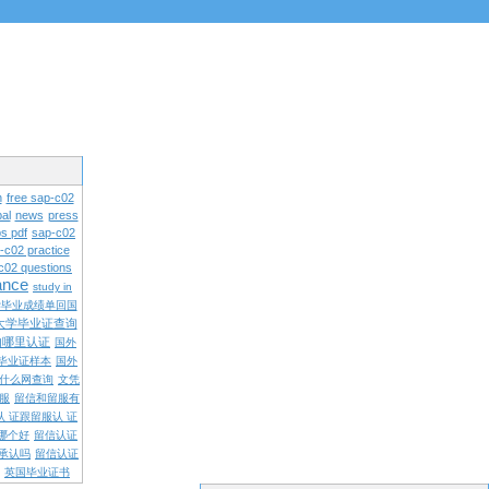
n
free sap-c02
al
news
press
s pdf
sap-c02
-c02 practice
c02 questions
rance
study in
学毕业成绩单回国
大学毕业证查询
内哪里认证
国外
毕业证样本
国外
什么网查询
文凭
留服
留信和留服有
认 证跟留服认 证
哪个好
留信认证
承认吗
留信认证
英国毕业证书