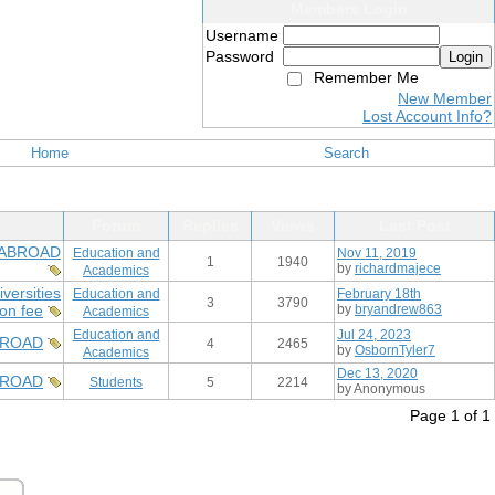
Members Login
Username
Password
Login
Remember Me
New Member
Lost Account Info?
Home
Search
Forum
Replies
Views
Last Post
 ABROAD
Education and
Nov 11, 2019
1
1940
by
richardmajece
Academics
iversities
Education and
February 18th
3
3790
ion fee
by
bryandrew863
Academics
Education and
Jul 24, 2023
BROAD
4
2465
by
OsbornTyler7
Academics
Dec 13, 2020
BROAD
Students
5
2214
by Anonymous
Page 1 of 1