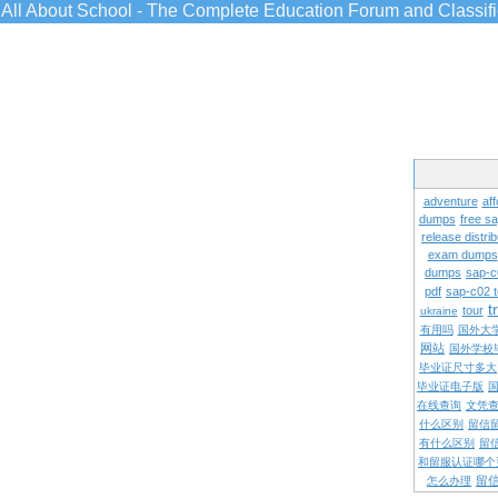
All About School - The Complete Education Forum and Classif
adventure
aff
dumps
free s
release distrib
exam dumps
dumps
sap-c
pdf
sap-c02 
t
tour
ukraine
有用吗
国外大
网站
国外学校
毕业证尺寸多大
毕业证电子版
在线查询
文凭
什么区别
留信
有什么区别
留
和留服认证哪个
留
怎么办理