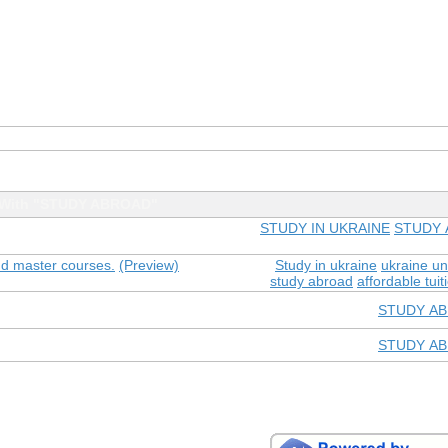
 With "STUDY ABROAD"
STUDY IN UKRAINE
STUDY
nd master courses.
(Preview)
Study in ukraine
ukraine un
study abroad
affordable tuit
STUDY A
STUDY A