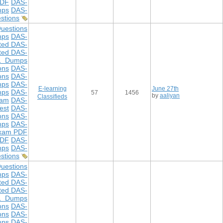
PDF
DAS-
mps
DAS-
stions
uestions
mps
DAS-
ted DAS-
ted DAS-
1 Dumps
ons
DAS-
ons
DAS-
mps
DAS-
E-learning
June 27th
mps
DAS-
57
1456
by
aaliyan
Classifieds
xam
DAS-
est
DAS-
ons
DAS-
mps
DAS-
xam PDF
PDF
DAS-
mps
DAS-
stions
uestions
mps
DAS-
ted DAS-
ted DAS-
1 Dumps
ons
DAS-
ons
DAS-
mps
DAS-