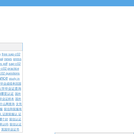
n
free sap-c02
al
news
press
s pdf
sap-c02
-c02 practice
c02 questions
rance
study in
学毕业成绩单回国
大学毕业证查询
内哪里认证
国外
毕业证样本
国外
什么网查询
文凭
留服
留信和留服有
认 证跟留服认 证
哪个好
留信认证
承认吗
留信认证
英国毕业证书