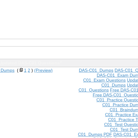
"Updated DAS-C01 Questions"
F Dumps
(
1
2
)
(Preview)
DAS-C01 Dumps
DAS-C01 Q
DAS-C01 Exam Du
C01 Exam Questions
Upda
C01 Dumps
Upda
C01 Questions
Free DAS-C0
Free DAS-C01 Questi
C01 Practice Questi
C01 Practice Du
C01 Braindu
C01 Practice E
C01 Practice T
C01 Test Questi
C01 Test Du
C01 Dumps PDF
DAS-C01 E