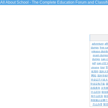
All About School - The Complete Education Forum and Classif
adventure
aff
dumps
free s
release distrib
exam dumps
dumps
sap-c
pdf
sap-c02 
t
tour
ukraine
有用吗
国外大
网站
国外学校
毕业证尺寸多大
毕业证电子版
在线查询
文凭
什么区别
留信
有什么区别
留
和留服认证哪个
留
怎么办理