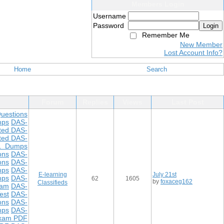
Members Login
Username
Password
Login
Remember Me
New Member
Lost Account Info?
Home
Search
Forum
Replies
Views
Last Post
uestions
mps
DAS-
ted DAS-
ted DAS-
1 Dumps
ons
DAS-
ons
DAS-
mps
DAS-
E-learning
July 21st
mps
DAS-
62
1605
by
foxaceg162
Classifieds
xam
DAS-
est
DAS-
ons
DAS-
mps
DAS-
xam PDF