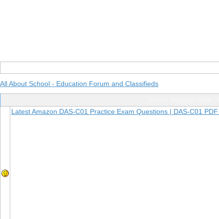
All About School - Education Forum and Classifieds
Posts Tagged With 
Latest Amazon DAS-C01 Practice Exam Questions | DAS-C01 PD