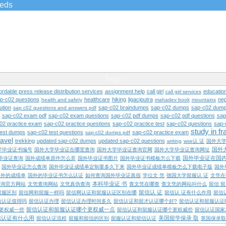
ieds
Tags
ordable press release distribution services
assignment help
call girl
educatio
call girl services
ap-c02 questions
healthcare
hiking
ligaciputra
nep
health and safety
mahadev book
mountains
ution
sap-c02 braindumps
sap-c02 dumps
sap-c02 dump
sap c02 questions and answers pdf
sap-c02 exam pdf
sap-c02 exam questions
sap-c02 pdf dumps
sap-c02 pdf questions
sap
02 practice exam
sap-c02 practice questions
sap-c02 practice test
sap-c02 questions
sap-
study in f
test dumps
sap-c02 test questions
sap-c02 practice exam
sap-c02 dumps pdf
ravel
trekking
updated sap-c02 dumps
updated sap-c02 questions
writing
wse认 证
国外大
国外
学毕业证书编号
国外大学毕业证在哪里查询
国外大学毕业证查询官网
国外大学毕业证查询网址
国外毕业证在国
毕业证查询
国外成绩单原件怎么弄
国外毕业证书图片
国外毕业证书模板怎么下载
国外毕业证怎么查询
国外毕业证成绩单定制要多久下来
国外毕业证成绩单模板怎么下载电子版
国外
国外的成绩单
国外的毕业证书怎么认证
如何查询国外毕业证真假
学位文 凭
德国大学留服认 证
文凭在
本科毕业证 书
查询官方网站
文凭查询网站
文凭真伪查询
查文凭在哪查
查文凭的网站叫什么
留信 
留信认 证
留服区别
留信网和留服一样吗
留信网认证和留服认证区别在哪
留信认 证有什么作用
留信
信认证值得吗
留信认证办理
留信认证办理时间多久
留信认证和留才认证哪个好?
留信认证和留服认证
留信认证和留服认证哪个更权威一点
更权威一些
留信认证和留服认证哪个更权威些
留信认证国家
信认证有什么用
美国留学保录 取
留信认证流程
留服和留信的区别
留服认证和留信认证
英国保录取