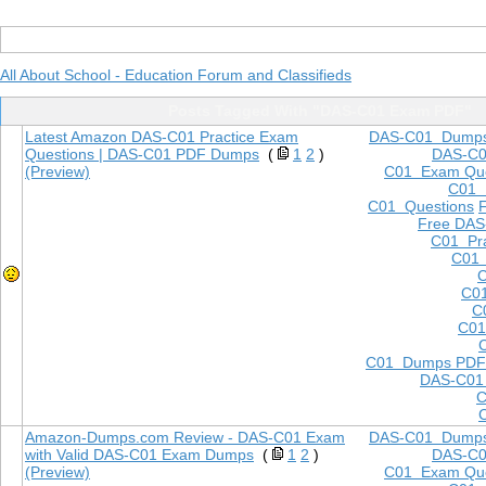
All About School - Education Forum and Classifieds
Posts Tagged With "DAS-C01 Exam PDF"
Latest Amazon DAS-C01 Practice Exam
DAS-C01 Dump
Questions | DAS-C01 PDF Dumps
(
1
2
)
DAS-C
(Preview)
C01 Exam Que
C01
C01 Questions
Free DAS
C01 Pra
C01 
C
C01
C
C01
C01 Dumps PDF
DAS-C01
C
Amazon-Dumps.com Review - DAS-C01 Exam
DAS-C01 Dump
with Valid DAS-C01 Exam Dumps
(
1
2
)
DAS-C
(Preview)
C01 Exam Que