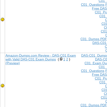
C01
C01 Questions
Free DAS
C01 Pra
C01 
C
C01
C
C01
C01 Dumps PDF
DAS-C01
C
Amazon-Dumps.com Review - DAS-C01 Exam
DAS-C01 Dump
with Valid DAS-C01 Exam Dumps
(
1
2
)
DAS-C
(Preview)
C01 Exam Que
C01
C01 Questions
Free DAS
C01 Pra
C01 
C
C01
C
C01
C01 Dumps PDF