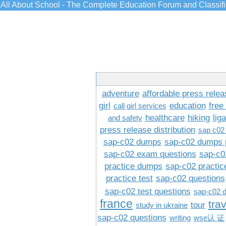
All About School - The Complete Education Forum and Classif
adventure
affordable press relea
girl
education
free
call girl services
healthcare
hiking
lig
and safety
press release distribution
sap c02
sap-c02 dumps
sap-c02 dumps 
sap-c02 exam questions
sap-c0
practice dumps
sap-c02 practi
practice test
sap-c02 questions
sap-c02 test questions
sap-c02 
france
tra
tour
study in ukraine
sap-c02 questions
writing
wse认 证