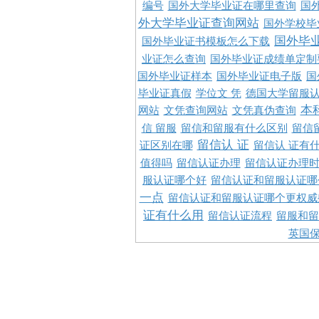
编号
国外大学毕业证在哪里查询
国
外大学毕业证查询网站
国外学校毕
国外毕
国外毕业证书模板怎么下载
业证怎么查询
国外毕业证成绩单定制
国外毕业证样本
国外毕业证电子版
国
毕业证真假
学位文 凭
德国大学留服认
本
网站
文凭查询网站
文凭真伪查询
信 留服
留信和留服有什么区别
留信
留信认 证
证区别在哪
留信认 证有
值得吗
留信认证办理
留信认证办理
服认证哪个好
留信认证和留服认证哪
一点
留信认证和留服认证哪个更权威
证有什么用
留信认证流程
留服和留
英国