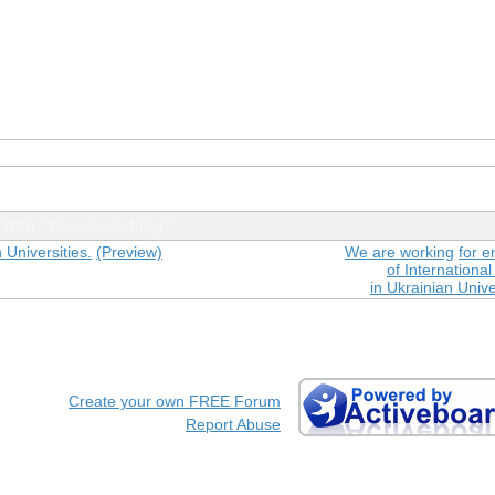
With "We are working"
 Universities.
(Preview)
We are working
for e
of International
in Ukrainian Unive
Create your own FREE Forum
Report Abuse