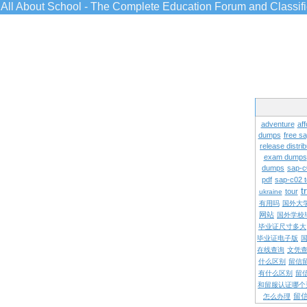
All About School - The Complete Education Forum and Classif
adventure
aff
dumps
free s
release distrib
exam dumps
dumps
sap-c
pdf
sap-c02 
t
tour
ukraine
有用吗
国外大
网站
国外学校
毕业证尺寸多大
毕业证电子版
在线查询
文凭
什么区别
留信
有什么区别
留
和留服认证哪个
留
怎么办理