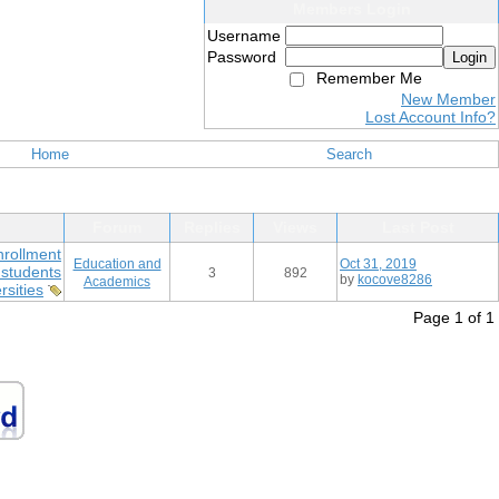
Members Login
Username
Password
Login
Remember Me
New Member
Lost Account Info?
Home
Search
Forum
Replies
Views
Last Post
nrollment
Education and
Oct 31, 2019
 students
3
892
by
kocove8286
Academics
rsities
Page 1 of 1