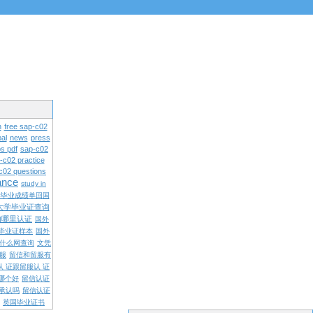
n
free sap-c02
al
news
press
s pdf
sap-c02
-c02 practice
c02 questions
rance
study in
学毕业成绩单回国
大学毕业证查询
内哪里认证
国外
毕业证样本
国外
什么网查询
文凭
留服
留信和留服有
认 证跟留服认 证
哪个好
留信认证
承认吗
留信认证
英国毕业证书