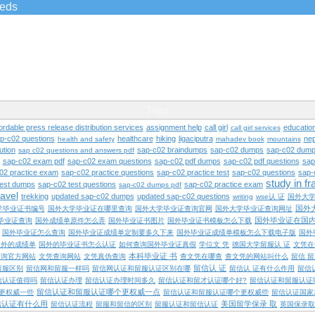
ieds
Tags
ordable press release distribution services
assignment help
call girl
educatio
call girl services
ap-c02 questions
healthcare
hiking
ligaciputra
nep
health and safety
mahadev book
mountains
ution
sap-c02 braindumps
sap-c02 dumps
sap-c02 dump
sap c02 questions and answers pdf
sap-c02 exam pdf
sap-c02 exam questions
sap-c02 pdf dumps
sap-c02 pdf questions
sap
02 practice exam
sap-c02 practice questions
sap-c02 practice test
sap-c02 questions
sap-
study in f
test dumps
sap-c02 test questions
sap-c02 practice exam
sap-c02 dumps pdf
ravel
trekking
updated sap-c02 dumps
updated sap-c02 questions
writing
wse认 证
国外大
国外
学毕业证书编号
国外大学毕业证在哪里查询
国外大学毕业证查询官网
国外大学毕业证查询网址
国外毕业证在国
毕业证查询
国外成绩单原件怎么弄
国外毕业证书图片
国外毕业证书模板怎么下载
国外毕业证怎么查询
国外毕业证成绩单定制要多久下来
国外毕业证成绩单模板怎么下载电子版
国外
国外的成绩单
国外的毕业证书怎么认证
如何查询国外毕业证真假
学位文 凭
德国大学留服认 证
文凭在
本科毕业证 书
查询官方网站
文凭查询网站
文凭真伪查询
查文凭在哪查
查文凭的网站叫什么
留信 
留信认 证
留服区别
留信网和留服一样吗
留信网认证和留服认证区别在哪
留信认 证有什么作用
留信
信认证值得吗
留信认证办理
留信认证办理时间多久
留信认证和留才认证哪个好?
留信认证和留服认证
留信认证和留服认证哪个更权威一点
更权威一些
留信认证和留服认证哪个更权威些
留信认证国家
信认证有什么用
美国留学保录 取
留信认证流程
留服和留信的区别
留服认证和留信认证
英国保录取