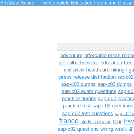
All About School - The Complete Education Forum and Classif
adventure
affordable press relea
girl
education
free
call girl services
healthcare
hiking
lig
and safety
press release distribution
sap c02
sap-c02 dumps
sap-c02 dumps 
sap-c02 exam questions
sap-c0
practice dumps
sap-c02 practi
practice test
sap-c02 questions
sap-c02 test questions
sap-c02 
france
tra
tour
study in ukraine
sap-c02 questions
writing
wse认 证