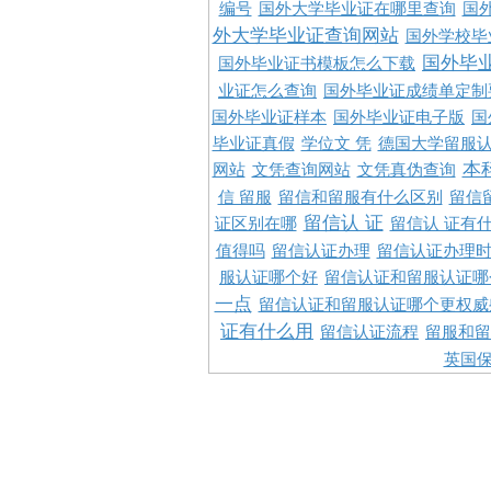
编号
国外大学毕业证在哪里查询
国
外大学毕业证查询网站
国外学校毕
国外毕
国外毕业证书模板怎么下载
业证怎么查询
国外毕业证成绩单定制
国外毕业证样本
国外毕业证电子版
国
毕业证真假
学位文 凭
德国大学留服认
本
网站
文凭查询网站
文凭真伪查询
信 留服
留信和留服有什么区别
留信
留信认 证
证区别在哪
留信认 证有
值得吗
留信认证办理
留信认证办理
服认证哪个好
留信认证和留服认证哪
一点
留信认证和留服认证哪个更权威
证有什么用
留信认证流程
留服和留
英国