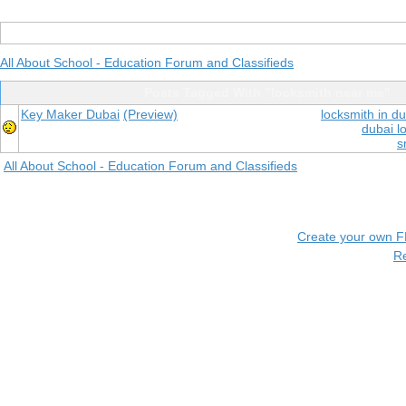
All About School - Education Forum and Classifieds
Posts Tagged With "locksmith near me"
Key Maker Dubai
(Preview)
locksmith in d
dubai l
s
All About School - Education Forum and Classifieds
Create your own 
R