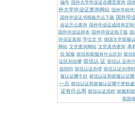
编号
国外大学毕业证在哪里查询
国
外大学毕业证查询网站
国外学校毕
国外毕
国外毕业证书模板怎么下载
业证怎么查询
国外毕业证成绩单定制
国外毕业证样本
国外毕业证电子版
国
毕业证真假
学位文 凭
德国大学留服认
本
网站
文凭查询网站
文凭真伪查询
信 留服
留信和留服有什么区别
留信
留信认 证
证区别在哪
留信认 证有
值得吗
留信认证办理
留信认证办理
服认证哪个好
留信认证和留服认证哪
一点
留信认证和留服认证哪个更权威
证有什么用
留信认证流程
留服和留
英国