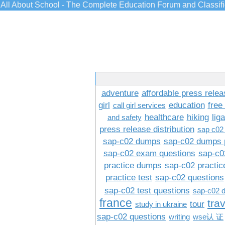
All About School - The Complete Education Forum and Classif
adventure
affordable press relea
girl
education
free
call girl services
healthcare
hiking
lig
and safety
press release distribution
sap c02
sap-c02 dumps
sap-c02 dumps 
sap-c02 exam questions
sap-c0
practice dumps
sap-c02 practi
practice test
sap-c02 questions
sap-c02 test questions
sap-c02 
france
tra
tour
study in ukraine
sap-c02 questions
writing
wse认 证