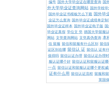
编号
国外大学毕业证在哪里查询
国
外大学毕业证查询网站
国外学校毕
国外毕
国外毕业证书模板怎么下载
业证怎么查询
国外毕业证成绩单定制
国外毕业证样本
国外毕业证电子版
国
毕业证真假
学位文 凭
德国大学留服认
本
网站
文凭查询网站
文凭真伪查询
信 留服
留信和留服有什么区别
留信
留信认 证
证区别在哪
留信认 证有
值得吗
留信认证办理
留信认证办理
服认证哪个好
留信认证和留服认证哪
一点
留信认证和留服认证哪个更权威
证有什么用
留信认证流程
留服和留
英国