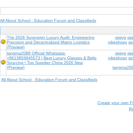
All About School - Education Forum and Classifieds
Posts Tagged With "sportshoes"
The 2026 Sovereign Luxury Audit: Engineering
qiqiyg
qiq
Precision and Decentralized Matrix Logistics
nikeshoes
sp
(Preview)
tangma2088 Official Whatsapp:
qiqiyg
qiq
+8613859845573 | Best Luxury Glasses & Belts
nikeshoes
sp
Sourcing | Top Supplier China 2026 New
(Preview)
tangma2088
All About School - Education Forum and Classifieds
Create your own 
R