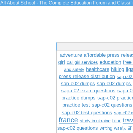
All About School - The Complete Education Forum and Classif
adventure
affordable press relea
girl
education
free
call girl services
healthcare
hiking
lig
and safety
press release distribution
sap c02
sap-c02 dumps
sap-c02 dumps 
sap-c02 exam questions
sap-c0
practice dumps
sap-c02 practi
practice test
sap-c02 questions
sap-c02 test questions
sap-c02 
france
tra
tour
study in ukraine
sap-c02 questions
writing
wse认 证