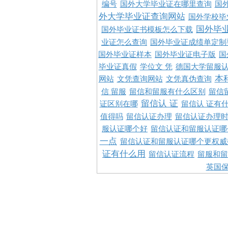
编号
国外大学毕业证在哪里查询
国
外大学毕业证查询网站
国外学校毕
国外毕
国外毕业证书模板怎么下载
业证怎么查询
国外毕业证成绩单定制
国外毕业证样本
国外毕业证电子版
国
毕业证真假
学位文 凭
德国大学留服认
本
网站
文凭查询网站
文凭真伪查询
信 留服
留信和留服有什么区别
留信
留信认 证
证区别在哪
留信认 证有
值得吗
留信认证办理
留信认证办理
服认证哪个好
留信认证和留服认证哪
一点
留信认证和留服认证哪个更权威
证有什么用
留信认证流程
留服和留
英国