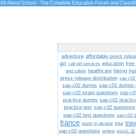
All About School - The Complete Education Forum and Classif
adventure
affordable press relea
girl
education
free
call girl services
healthcare
hiking
lig
and safety
press release distribution
sap c02
sap-c02 dumps
sap-c02 dumps 
sap-c02 exam questions
sap-c0
practice dumps
sap-c02 practi
practice test
sap-c02 questions
sap-c02 test questions
sap-c02 
france
tra
tour
study in ukraine
sap-c02 questions
writing
wse认 证