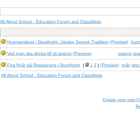
All About School - Education Forum and Classifieds
Posts Tagged With "stockholm"
Husmanskost i Stockholm: Upplev Svensk Tradition
(Preview)
hus
Vad man ska dricka till vit sparris
(Preview)
sparris
spa
Fira Nyår på Restaurang i Stockholm
(
1
2
)
(Preview)
nyår
sto
All About School - Education Forum and Classifieds
Create your own 
R