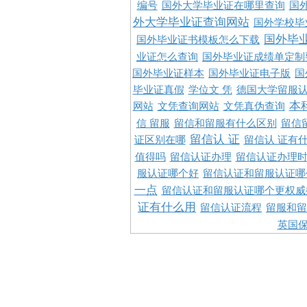
编号
国外大学毕业证在哪里查询
国
外大学毕业证查询网站
国外学校毕
国外毕
国外毕业证书模板怎么下载
业证怎么查询
国外毕业证成绩单定制
国外毕业证样本
国外毕业证电子版
国
毕业证真假
学位文 凭
德国大学留服认
本
网站
文凭查询网站
文凭真伪查询
信 留服
留信和留服有什么区别
留信
留信认 证
证区别在哪
留信认 证有
值得吗
留信认证办理
留信认证办理
服认证哪个好
留信认证和留服认证哪
一点
留信认证和留服认证哪个更权威
证有什么用
留信认证流程
留服和留
英国