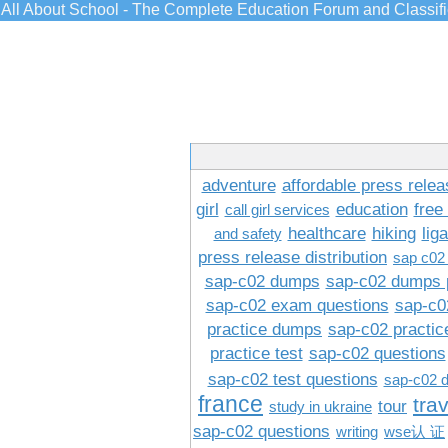
All About School - The Complete Education Forum and Classif
adventure
affordable press relea
girl
education
free
call girl services
healthcare
hiking
lig
and safety
press release distribution
sap c02
sap-c02 dumps
sap-c02 dumps 
sap-c02 exam questions
sap-c0
practice dumps
sap-c02 practi
practice test
sap-c02 questions
sap-c02 test questions
sap-c02 
france
tra
tour
study in ukraine
sap-c02 questions
writing
wse认 证