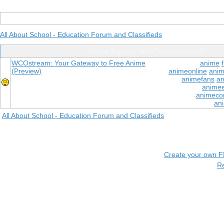
All About School - Education Forum and Classifieds
Posts Tagged With "streamanime"
WCOstream: Your Gateway to Free Anime
anime
(Preview)
animeonline
anim
animefans
an
anime
animeco
an
All About School - Education Forum and Classifieds
Create your own 
R