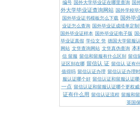
编号
国外大学毕业证在哪里查询
国
外大学毕业证查询网站
国外学校毕
国外毕
国外毕业证书模板怎么下载
业证怎么查询
国外毕业证成绩单定制
国外毕业证样本
国外毕业证电子版
国
毕业证真假
学位文 凭
德国大学留服认
本
网站
文凭查询网站
文凭真伪查询
信 留服
留信和留服有什么区别
留信
留信认 证
证区别在哪
留信认 证有
值得吗
留信认证办理
留信认证办理
服认证哪个好
留信认证和留服认证哪
一点
留信认证和留服认证哪个更权威
证有什么用
留信认证流程
留服和留
英国