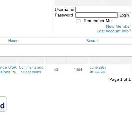
Members Login
Username
Password
Login
Remember Me
New Member
Lost Account Info?
Home
Search
Forum
Replies
Views
Last Post
vice
USA
Comments and
June 29th
43
1494
ssional
by
aaliyan
Suggestions
Page 1 of 1