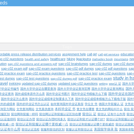
ieds
Tags
ordable press release distribution services
assignment help
call girl
educatio
call girl services
ap-c02 questions
healthcare
hiking
ligaciputra
ne
health and safety
mahadev book
mountains
ution
sap-c02 braindumps
sap-c02 dumps
sap-c02 dump
sap c02 questions and answers pdf
sap-c02 exam pdf
sap-c02 exam questions
sap-c02 pdf dumps
sap-c02 pdf questions
sap
02 practice exam
sap-c02 practice questions
sap-c02 practice test
sap-c02 questions
sap-
study in f
test dumps
sap-c02 test questions
sap-c02 practice exam
sap-c02 dumps pdf
ravel
trekking
updated sap-c02 dumps
updated sap-c02 questions
writing
wse认 证
国外大
国外
学毕业证书编号
国外大学毕业证在哪里查询
国外大学毕业证查询官网
国外大学毕业证查询网址
国外毕业证在国
毕业证查询
国外成绩单原件怎么弄
国外毕业证书图片
国外毕业证书模板怎么下载
国外毕业证怎么查询
国外毕业证成绩单定制要多久下来
国外毕业证成绩单模板怎么下载电子版
国外
国外的成绩单
国外的毕业证书怎么认证
如何查询国外毕业证真假
学位文 凭
德国大学留服认 证
文凭在
本科毕业证 书
查询官方网站
文凭查询网站
文凭真伪查询
查文凭在哪查
查文凭的网站叫什么
留信 
留信认 证
留服区别
留信网和留服一样吗
留信网认证和留服认证区别在哪
留信认 证有什么作用
留信
信认证值得吗
留信认证办理
留信认证办理时间多久
留信认证和留才认证哪个好?
留信认证和留服认证
留信认证和留服认证哪个更权威一点
更权威一些
留信认证和留服认证哪个更权威些
留信认证国家
信认证有什么用
美国留学保录 取
留信认证流程
留服和留信的区别
留服认证和留信认证
英国保录取