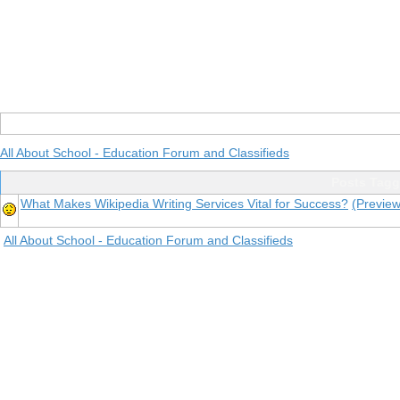
All About School - Education Forum and Classifieds
Posts Tagg
What Makes Wikipedia Writing Services Vital for Success?
(Preview
All About School - Education Forum and Classifieds