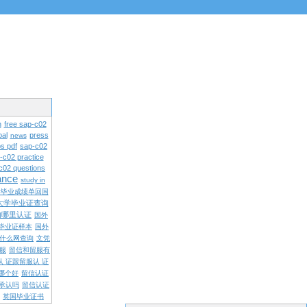
n
free sap-c02
pal
press
news
s pdf
sap-c02
-c02 practice
c02 questions
rance
study in
学毕业成绩单回国
大学毕业证查询
内哪里认证
国外
毕业证样本
国外
什么网查询
文凭
留服
留信和留服有
认 证跟留服认 证
哪个好
留信认证
承认吗
留信认证
英国毕业证书