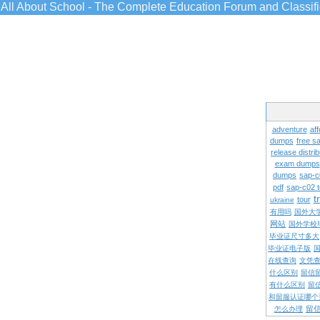
All About School - The Complete Education Forum and Classif
adventure
aff
dumps
free s
release distrib
exam dumps
dumps
sap-c
pdf
sap-c02 
t
tour
ukraine
有用吗
国外大
网站
国外学校
毕业证尺寸多大
毕业证电子版
在线查询
文凭
什么区别
留信
有什么区别
留
和留服认证哪个
留
怎么办理