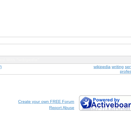
ed With "wikipedia"
)
wikipedia
writing
ser
profe
Create your own FREE Forum
Report Abuse