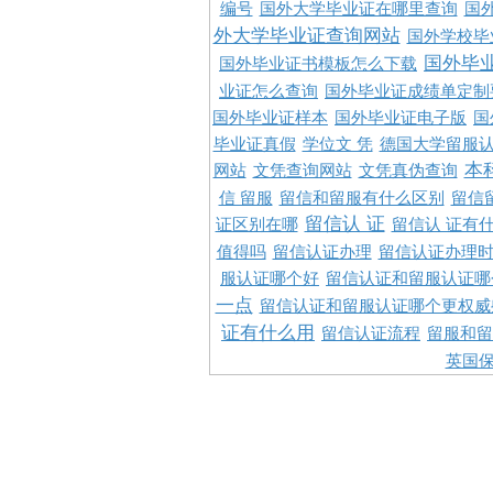
编号
国外大学毕业证在哪里查询
国
外大学毕业证查询网站
国外学校毕
国外毕
国外毕业证书模板怎么下载
业证怎么查询
国外毕业证成绩单定制
国外毕业证样本
国外毕业证电子版
国
毕业证真假
学位文 凭
德国大学留服认
本
网站
文凭查询网站
文凭真伪查询
信 留服
留信和留服有什么区别
留信
留信认 证
证区别在哪
留信认 证有
值得吗
留信认证办理
留信认证办理
服认证哪个好
留信认证和留服认证哪
一点
留信认证和留服认证哪个更权威
证有什么用
留信认证流程
留服和留
英国