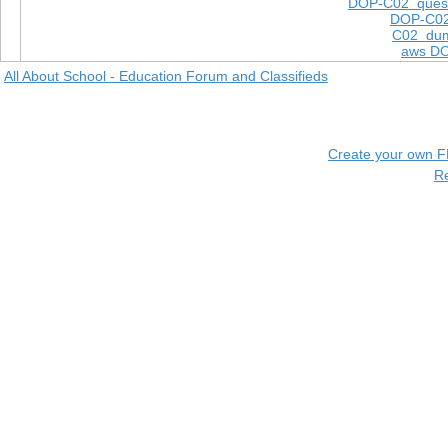
DOP-C02 quest
DOP-C02
C02 dum
aws DO
All About School - Education Forum and Classifieds
Create your own 
R