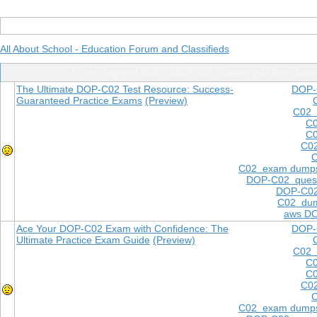
All About School - Education Forum and Classifieds
Posts Tagged With "DOP-C02 dumps pdf free dow
The Ultimate DOP-C02 Test Resource: Success-
DOP-
Guaranteed Practice Exams
(Preview)
C02 
C0
C0
C02
C
C02 exam dump
DOP-C02 quest
DOP-C02
C02 dum
aws DO
Ace Your DOP-C02 Exam with Confidence: The
DOP-
Ultimate Practice Exam Guide
(Preview)
C02 
C0
C0
C02
C
C02 exam dump