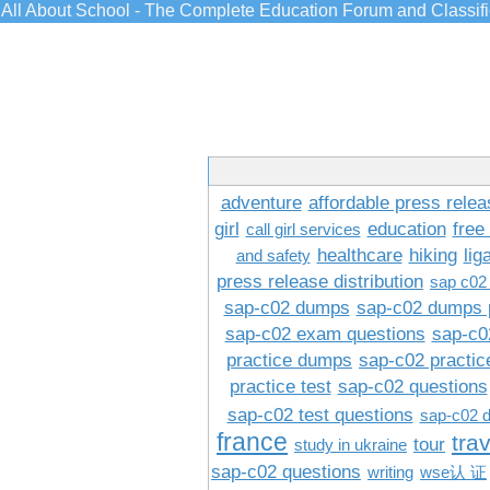
All About School - The Complete Education Forum and Classif
adventure
affordable press relea
girl
education
free
call girl services
healthcare
hiking
lig
and safety
press release distribution
sap c02
sap-c02 dumps
sap-c02 dumps 
sap-c02 exam questions
sap-c0
practice dumps
sap-c02 practi
practice test
sap-c02 questions
sap-c02 test questions
sap-c02 
france
tra
tour
study in ukraine
sap-c02 questions
writing
wse认 证