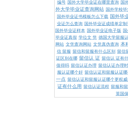
编号
国外大学毕业证在哪里查询
国
外大学毕业证查询网站
国外学校毕
国外毕
国外毕业证书模板怎么下载
业证怎么查询
国外毕业证成绩单定制
国外毕业证样本
国外毕业证电子版
国
毕业证真假
学位文 凭
德国大学留服认
本
网站
文凭查询网站
文凭真伪查询
信 留服
留信和留服有什么区别
留信
留信认 证
证区别在哪
留信认 证有
值得吗
留信认证办理
留信认证办理
服认证哪个好
留信认证和留服认证哪
一点
留信认证和留服认证哪个更权威
证有什么用
留信认证流程
留服和留
英国