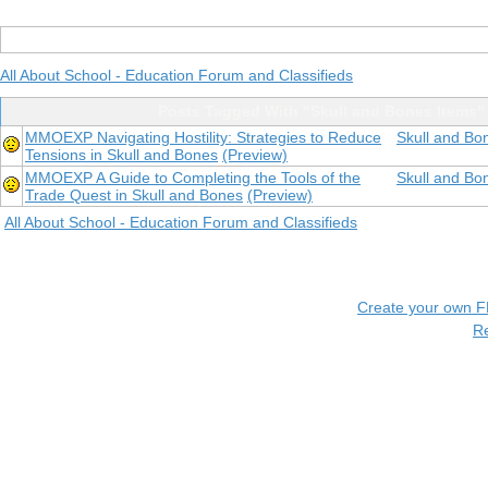
All About School - Education Forum and Classifieds
Posts Tagged With "Skull and Bones Items"
MMOEXP Navigating Hostility: Strategies to Reduce
Skull and Bo
Tensions in Skull and Bones
(Preview)
MMOEXP A Guide to Completing the Tools of the
Skull and Bo
Trade Quest in Skull and Bones
(Preview)
All About School - Education Forum and Classifieds
Create your own 
R