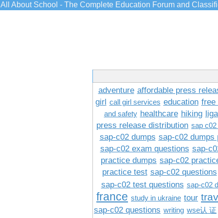
All About School - The Complete Education Forum and Classif
adventure
affordable press relea
girl
education
free
call girl services
healthcare
hiking
lig
and safety
press release distribution
sap c02
sap-c02 dumps
sap-c02 dumps 
sap-c02 exam questions
sap-c0
practice dumps
sap-c02 practi
practice test
sap-c02 questions
sap-c02 test questions
sap-c02 
france
tra
tour
study in ukraine
sap-c02 questions
writing
wse认 证